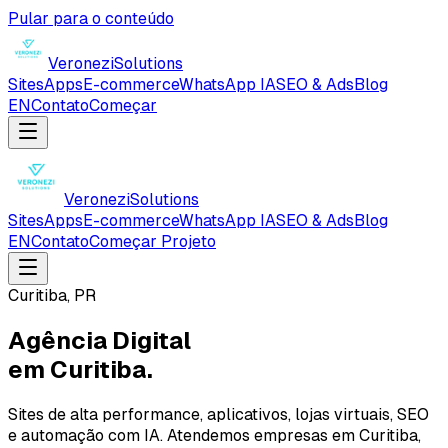
Pular para o conteúdo
Veronezi
Solutions
Sites
Apps
E-commerce
WhatsApp IA
SEO & Ads
Blog
EN
Contato
Começar
Veronezi
Solutions
Sites
Apps
E-commerce
WhatsApp IA
SEO & Ads
Blog
EN
Contato
Começar Projeto
Curitiba, PR
Agência Digital
em Curitiba.
Sites de alta performance, aplicativos, lojas virtuais, SEO
e automação com IA. Atendemos empresas em Curitiba,