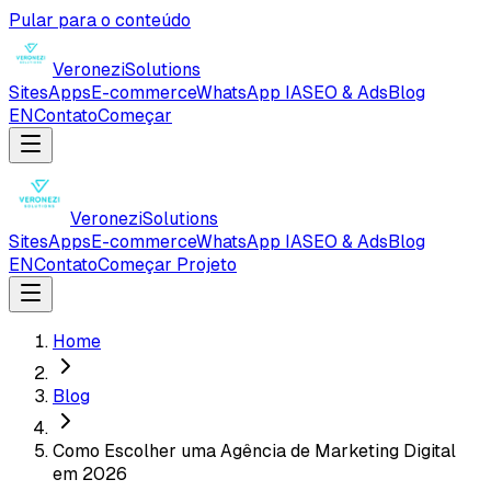
Pular para o conteúdo
Veronezi
Solutions
Sites
Apps
E-commerce
WhatsApp IA
SEO & Ads
Blog
EN
Contato
Começar
Veronezi
Solutions
Sites
Apps
E-commerce
WhatsApp IA
SEO & Ads
Blog
EN
Contato
Começar Projeto
Home
Blog
Como Escolher uma Agência de Marketing Digital
em 2026